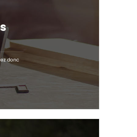
os
uvez donc